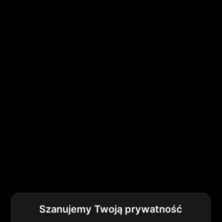
Szanujemy Twoją prywatność