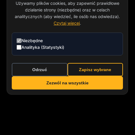
Używamy plików cookies, aby zapewnić prawidłowe
działanie strony (niezbędne) oraz w celach
analitycznych (aby wiedzieć, ile osób nas odwiedza).
Czytaj więcej
.
Niezbędne
Analityka (Statystyki)
Odrzuć
Zapisz wybrane
Zezwól na wszystkie